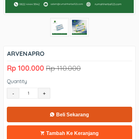
ARVENAPRO
Rp 100.000
Rp 110.000
Quantity
-
+
Beli Sekarang
Tambah Ke Keranjang